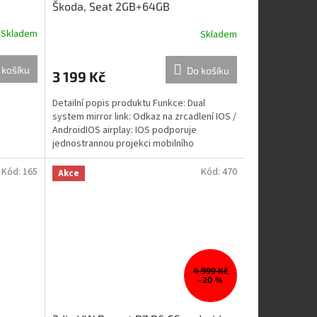
Škoda, Seat 2GB+64GB
Skladem
Skladem
 košíku
Do košíku
3 199 Kč
Detailní popis produktu Funkce: Dual
system mirror link: Odkaz na zrcadlení IOS /
AndroidIOS airplay: IOS podporuje
jednostrannou projekci mobilního
telefonu2Din 7 palcový...
Kód:
165
Kód:
470
Akce
4 999 Kč
–20 %