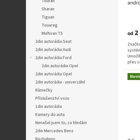
Touran
andro
t
Sharan
ů
Tiguan
Touareg
2 
od
Multivan T5
2din autorádia Seat
Značko
2din autorádia Audi
systé
Umožňu
2din autorádia Ford
přes v
2din autorádia Opel
můžete
2din autorádia Opel
Novi
2din autorádia - univerzální
Rámečky
Příslušenství vozu
1din autorádia
Kamery do auta
Nenašel jsem to, co hledám
2din Mercedes Benz
Rozbaleno