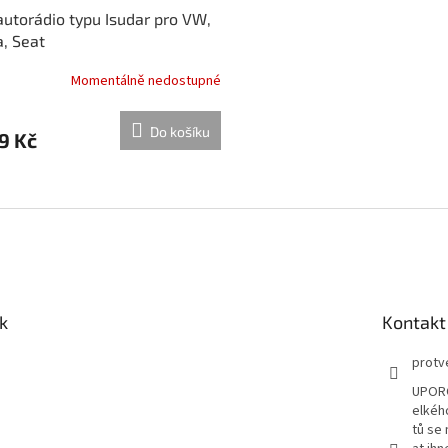
autorádio typu Isudar pro VW,
, Seat
Momentálně nedostupné
Do košíku
9 Kč
O
v
l
á
d
a
c
í
k
Kontakt
p
r
protv
v
UPORO
k
elkéh
y
tů se
v