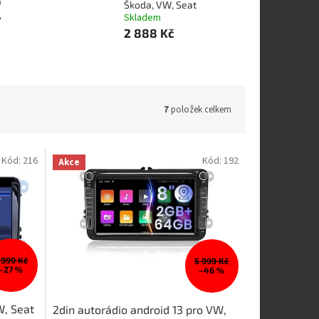
a
Škoda, VW, Seat
,
Skladem
2 888 Kč
7
položek celkem
Kód:
216
Kód:
192
Akce
 999 Kč
5 999 Kč
–27 %
–46 %
W, Seat
2din autorádio android 13 pro VW,