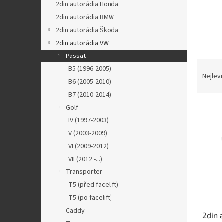
a
2din autorádia Honda
n
2din autorádia BMW
e
2din autorádia Škoda
l
2din autorádia VW
Passat
Ř
B5 (1996-2005)
a
Nejlev
B6 (2005-2010)
z
B7 (2010-2014)
e
V
n
Golf
ý
í
IV (1997-2003)
p
p
V (2003-2009)
i
r
VI (2009-2012)
s
o
VII (2012 -...)
p
d
Transporter
r
u
o
k
T5 (před facelift)
d
t
T5 (po facelift)
u
ů
Caddy
2din 
k