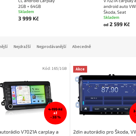
CC android Carplay
V7021A carplay 
2GB + 64GB
android auto VW
Skladem
Škoda, Seat
Skladem
3 999 Kč
2 599 Kč
od
nější
Nejdražší
Nejprodávanější
Abecedně
Kód:
165/1GB
Akce
4 199 Kč
3
až
–38 %
autorádio V7021A carplay a
2din autorádio pro Škoda, V