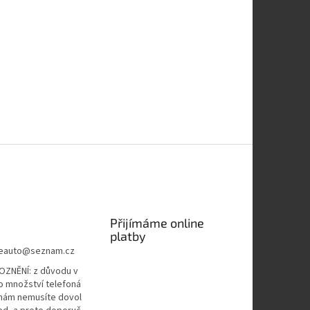
Přijímáme online
platby
eauto
@
seznam.cz
ZNĚNÍ: z důvodu v
o množství telefoná
 nám nemusíte dovol