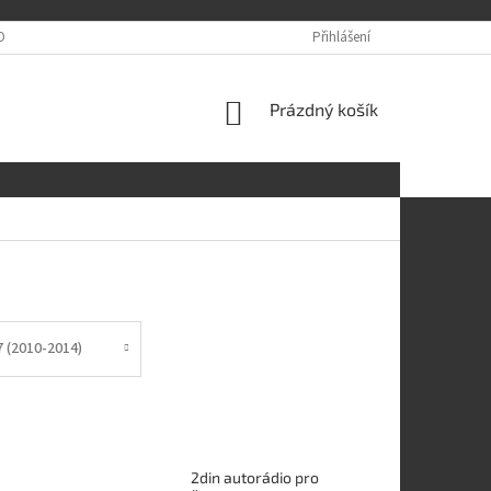
OBNÍCH ÚDAJŮ
Přihlášení
NÁKUPNÍ
Prázdný košík
KOŠÍK
7 (2010-2014)
2din autorádio pro