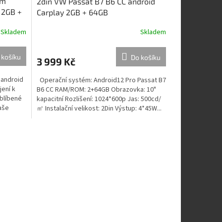
ém
2din VW Passat B7 B6 CC android
 2GB +
Carplay 2GB + 64GB
Skladem
Skladem
 košíku
Do košíku
3 999 Kč
 android
Operační systém: Android12 Pro Passat B7
ení k
B6 CC RAM/ROM: 2+64GB Obrazovka: 10"
oblíbené
kapacitní Rozlišení: 1024*600p Jas: 500cd/
aše
㎡ Instalační velikost: 2Din Výstup: 4*45W...