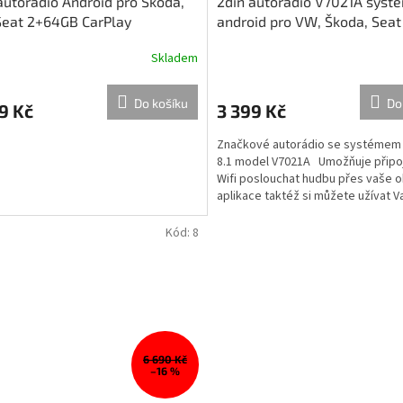
autorádio Android pro Škoda,
2din autorádio V7021A syst
Seat 2+64GB CarPlay
android pro VW, Škoda, Seat
32GB + kamera zdarma
Skladem
Do košíku
Do
9 Kč
3 399 Kč
Značkové autorádio se systémem
8.1 model V7021A Umožňuje připoj
Wifi poslouchat hudbu přes vaše 
aplikace taktéž si můžete užívat V
oblíbené filmy a...
Kód:
8
6 690 Kč
–16 %