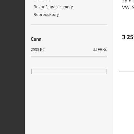
2din 
Bezpečnostní kamery
VW, 
Reproduktory
3 25
Cena
2599
Kč
5599
Kč