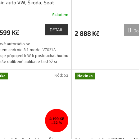
id auto VW, Škoda, Seat
Skladem
DETAIL
Do
599 Kč
2 888 Kč
vé autorádio se
mem android 8.1 model V7021A
je připojení k Wifi poslouchat hudbu
aše oblíbené aplikace taktéž si
 užívat Vaše oblíbené filmy a...
Kód:
52
nka
Novinka
4 199 Kč
–22 %