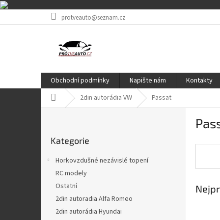
Přejít
protveauto@seznam.cz
na
obsah
Obchodní podmínky
Napište nám
Kontakty
Domů
2din autorádia VW
Passat
P
Pas
o
Přeskočit
s
Kategorie
kategorie
t
r
Horkovzdušné nezávislé topení
a
RC modely
n
Ostatní
Nejpr
n
í
2din autoradia Alfa Romeo
p
2din autorádia Hyundai