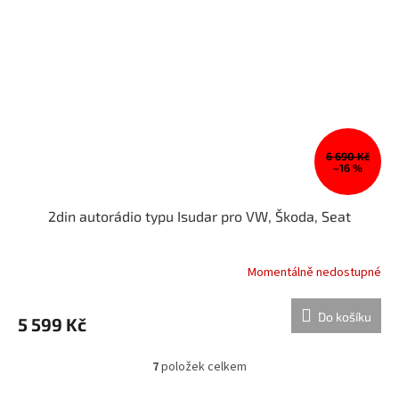
6 690 Kč
–16 %
2din autorádio typu Isudar pro VW, Škoda, Seat
Momentálně nedostupné
Do košíku
5 599 Kč
7
položek celkem
O
v