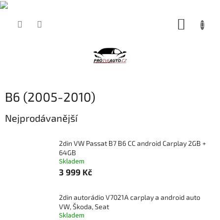
Přejít
NÁKUP
na
obsah
KOŠÍK
B6 (2005-2010)
Nejprodávanější
2din VW Passat B7 B6 CC android Carplay 2GB +
64GB
Skladem
3 999 Kč
2din autorádio V7021A carplay a android auto
VW, Škoda, Seat
Skladem