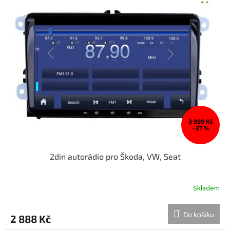
3 999 Kč
–27 %
2din autorádio pro Škoda, VW, Seat
Skladem
Do košíku
2 888 Kč