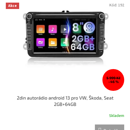
Kód:
192
Akce
5 999 Kč
–46 %
2din autorádio android 13 pro VW, Škoda, Seat
2GB+64GB
Skladem