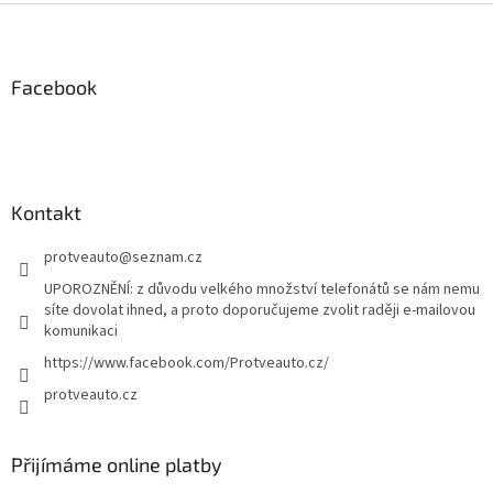
l
Z
á
á
d
p
a
a
Facebook
c
t
í
í
p
r
v
k
Kontakt
y
v
protveauto
@
seznam.cz
ý
p
UPOROZNĚNÍ: z důvodu velkého množství telefonátů se nám nemu
i
síte dovolat ihned, a proto doporučujeme zvolit raději e-mailovou
s
komunikaci
u
https://www.facebook.com/Protveauto.cz/
protveauto.cz
Přijímáme online platby