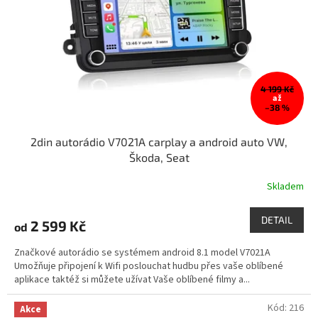
r
ů
o
d
u
k
t
4 199 Kč
ů
až
–38 %
2din autorádio V7021A carplay a android auto VW,
Škoda, Seat
Skladem
DETAIL
2 599 Kč
od
Značkové autorádio se systémem android 8.1 model V7021A
Umožňuje připojení k Wifi poslouchat hudbu přes vaše oblíbené
aplikace taktéž si můžete užívat Vaše oblíbené filmy a...
Kód:
216
Akce