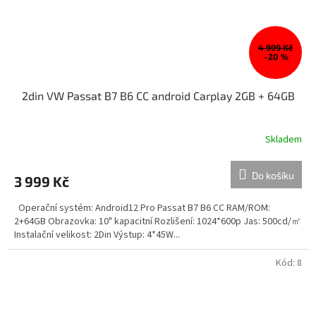
4 999 Kč
–20 %
2din VW Passat B7 B6 CC android Carplay 2GB + 64GB
Skladem
Do košíku
3 999 Kč
Operační systém: Android12 Pro Passat B7 B6 CC RAM/ROM:
2+64GB Obrazovka: 10" kapacitní Rozlišení: 1024*600p Jas: 500cd/㎡
Instalační velikost: 2Din Výstup: 4*45W...
Kód:
8