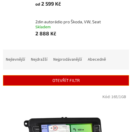
2 599 Kč
od
2din autorádio pro Škoda, VW, Seat
Skladem
2 888 Kč
Ř
a
Nejlevnější
Nejdražší
Nejprodávanější
Abecedně
z
e
n
OTEVŘÍT FILTR
í
p
V
Kód:
165/1GB
r
ý
o
p
d
i
u
s
k
p
t