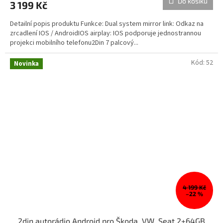
Do košíku
3 199 Kč
Detailní popis produktu Funkce: Dual system mirror link: Odkaz na
zrcadlení IOS / AndroidIOS airplay: IOS podporuje jednostrannou
projekci mobilního telefonu2Din 7 palcový...
Kód:
52
Novinka
4 199 Kč
–22 %
2din autorádio Android pro Škoda, VW, Seat 2+64GB