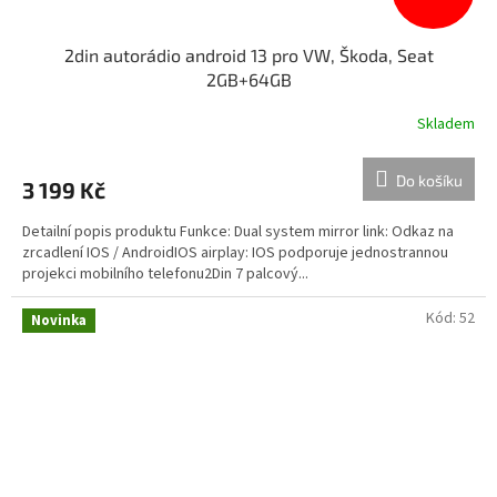
2din autorádio android 13 pro VW, Škoda, Seat
2GB+64GB
Skladem
Do košíku
3 199 Kč
Detailní popis produktu Funkce: Dual system mirror link: Odkaz na
zrcadlení IOS / AndroidIOS airplay: IOS podporuje jednostrannou
projekci mobilního telefonu2Din 7 palcový...
Kód:
52
Novinka