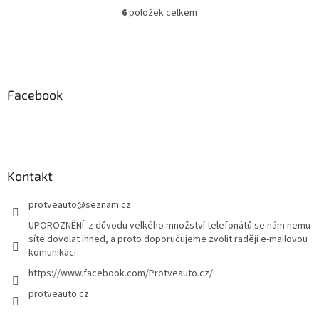
6
položek celkem
O
v
l
Z
á
á
d
p
a
a
Facebook
c
t
í
í
p
r
v
k
Kontakt
y
v
protveauto
@
seznam.cz
ý
p
UPOROZNĚNÍ: z důvodu velkého množství telefonátů se nám nemu
i
síte dovolat ihned, a proto doporučujeme zvolit raději e-mailovou
s
komunikaci
u
https://www.facebook.com/Protveauto.cz/
protveauto.cz