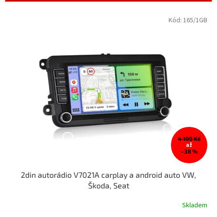
í
p
V
Kód:
165/1GB
r
ý
o
p
d
i
u
s
k
p
t
r
ů
o
d
u
k
t
4 199 Kč
ů
až
–38 %
2din autorádio V7021A carplay a android auto VW,
Škoda, Seat
Skladem