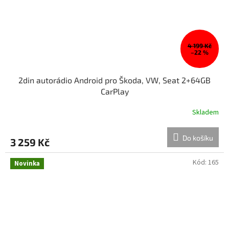
4 199 Kč
–22 %
2din autorádio Android pro Škoda, VW, Seat 2+64GB
CarPlay
Skladem
Do košíku
3 259 Kč
Kód:
165
Novinka