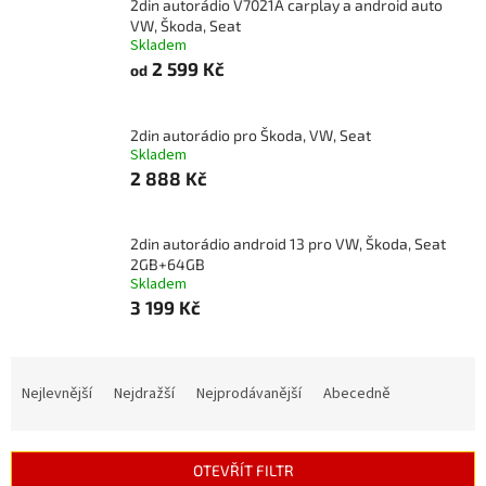
2din autorádio V7021A carplay a android auto
VW, Škoda, Seat
Skladem
2 599 Kč
od
2din autorádio pro Škoda, VW, Seat
Skladem
2 888 Kč
2din autorádio android 13 pro VW, Škoda, Seat
2GB+64GB
Skladem
3 199 Kč
Ř
a
Nejlevnější
Nejdražší
Nejprodávanější
Abecedně
z
e
n
OTEVŘÍT FILTR