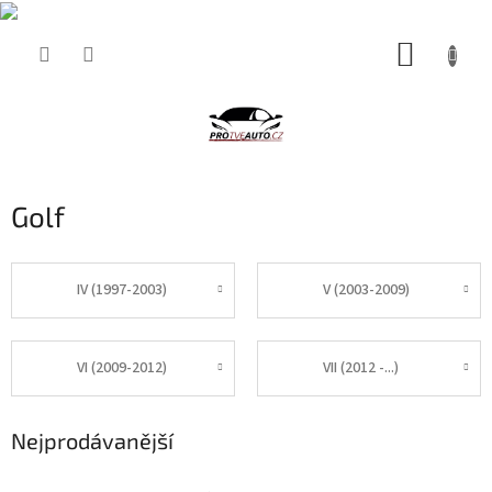
Přejít
NÁKUP
na
obsah
KOŠÍK
Golf
IV (1997-2003)
V (2003-2009)
VI (2009-2012)
VII (2012 -...)
Nejprodávanější