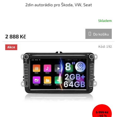
2din autorádio pro Škoda, VW, Seat
Skladem
Do košíku
2 888 Kč
Kód:
192
Akce
5 999 Kč
–46 %