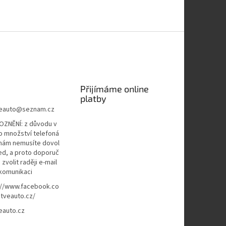
Přijímáme online
platby
eauto
@
seznam.cz
ZNĚNÍ: z důvodu v
o množství telefoná
 nám nemusíte dovol
ned, a proto doporuč
zvolit raději e-mail
komunikaci
://www.facebook.co
tveauto.cz/
eauto.cz