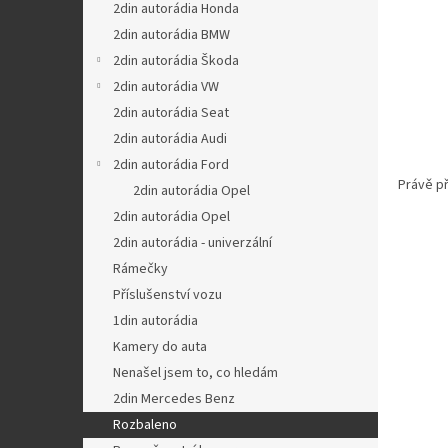
a
2din autorádia Honda
n
2din autorádia BMW
e
2din autorádia Škoda
l
2din autorádia VW
2din autorádia Seat
2din autorádia Audi
2din autorádia Ford
Právě př
2din autorádia Opel
2din autorádia Opel
2din autorádia - univerzální
Rámečky
Příslušenství vozu
1din autorádia
Kamery do auta
Nenašel jsem to, co hledám
2din Mercedes Benz
Rozbaleno