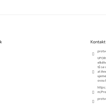
k
Kontakt
protv
UPORO
elkéh
tů se
at ih
ujeme 
ovou 
https
m/Pro
protv