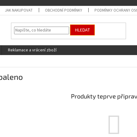
JAK NAKUPOVAT
OBCHODNÍ PODMÍNKY
PODMÍNKY OCHRANY OS
HLEDAT
Reklamace a vrácení zboží
baleno
Produkty teprve připra