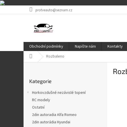
Přejít
protveauto@seznam.cz
na
obsah
Obchodní podmínky
Napište nám
Kontakty
Domů
Rozbaleno
P
Roz
o
Přeskočit
s
Kategorie
kategorie
t
r
Horkovzdušné nezávislé topení
a
RC modely
n
Ostatní
n
í
2din autoradia Alfa Romeo
p
2din autorádia Hyundai