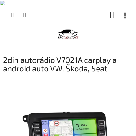
Přejít
NÁKUP
na
obsah
KOŠÍK
2din autorádio V7021A carplay a
android auto VW, Škoda, Seat