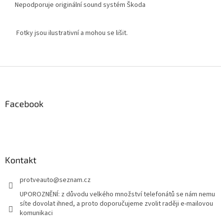
Nepodporuje originální sound systém Škoda
Fotky jsou ilustrativní a mohou se lišit.
Z
á
p
a
Facebook
t
í
Kontakt
protveauto
@
seznam.cz
UPOROZNĚNÍ: z důvodu velkého množství telefonátů se nám nemu
síte dovolat ihned, a proto doporučujeme zvolit raději e-mailovou
komunikaci