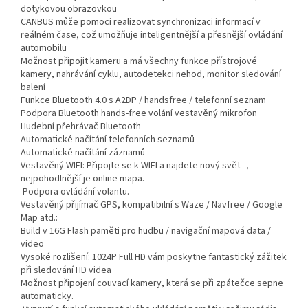
dotykovou obrazovkou
CANBUS může pomoci realizovat synchronizaci informací v
reálném čase, což umožňuje inteligentnější a přesnější ovládání
automobilu
Možnost připojit kameru a má všechny funkce přístrojové
kamery, nahrávání cyklu, autodetekci nehod, monitor sledování
balení
Funkce Bluetooth 4.0 s A2DP / handsfree / telefonní seznam
Podpora Bluetooth hands-free volání vestavěný mikrofon
Hudební přehrávač Bluetooth
Automatické načítání telefonních seznamů
Automatické načítání záznamů
Vestavěný WIFI: Připojte se k WIFI a najdete nový svět ，
nejpohodlnější je online mapa.
Podpora ovládání volantu.
Vestavěný přijímač GPS, kompatibilní s Waze / Navfree / Google
Map atd.:
Build v 16G Flash paměti pro hudbu / navigační mapová data /
video
Vysoké rozlišení: 1024P Full HD vám poskytne fantastický zážitek
při sledování HD videa
Možnost připojení couvací kamery, která se při zpátečce sepne
automaticky.