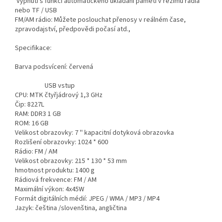
Vypnutí s funkcí automatického ukládání paměti v režimu rádia
nebo TF / USB
FM/AM rádio: Můžete poslouchat přenosy v reálném čase,
zpravodajství, předpovědi počasí atd.,
Specifikace:
Barva podsvícení: červená
USB vstup
CPU: MTK čtyřjádrový 1,3 GHz
Čip: 8227L
RAM: DDR3 1 GB
ROM: 16 GB
Velikost obrazovky: 7 '' kapacitní dotyková obrazovka
Rozlišení obrazovky: 1024 * 600
Rádio: FM / AM
Velikost obrazovky: 215 * 130 * 53 mm
hmotnost produktu: 1400 g
Rádiová frekvence: FM / AM
Maximální výkon: 4x45W
Formát digitálních médií: JPEG / WMA / MP3 / MP4
Jazyk: čeština /slovenština, angličtina