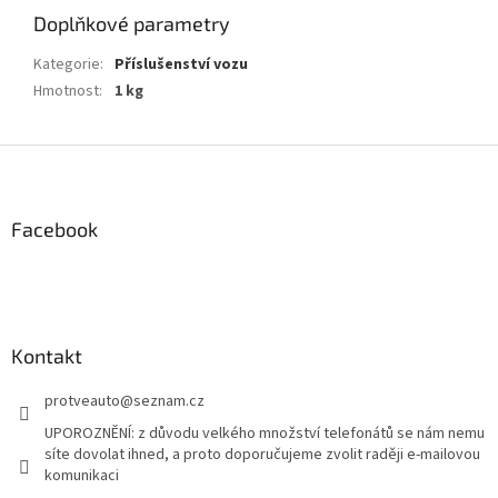
Doplňkové parametry
Kategorie
:
Příslušenství vozu
Hmotnost
:
1 kg
Z
á
p
a
Facebook
t
í
Kontakt
protveauto
@
seznam.cz
UPOROZNĚNÍ: z důvodu velkého množství telefonátů se nám nemu
síte dovolat ihned, a proto doporučujeme zvolit raději e-mailovou
komunikaci