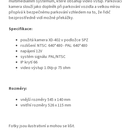
multimediálním systémům, které obsahují video vstup. Parkovací
kamera slouží jako doplněk při parkování vozidla a velkou mírou
přispívá k bezpečnému parkování vzhledem na to, že řidič
bezprostředně vidí možné překážky.
Specifikace:
použitá kamera XD-402 v podložce SPZ
rozlišení: NTSC: 640*480 - PAL: 640*480
napájení 12V
systém signálu: PAL/NTSC
IP krytí 66
video výstup 1.0Vp-p 75 ohm
Rozměry:
vnější rozměry 545 x 140 mm
vnitřní rozměry 526 x 115 mm
Fotky jsou ilustrativní a mohou se lišit.