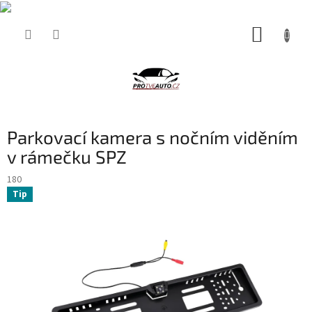
Přejít
NÁKUP
na
obsah
KOŠÍK
Parkovací kamera s nočním viděním
v rámečku SPZ
180
Tip