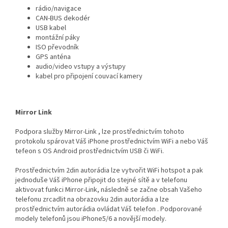
rádio/navigace
CAN-BUS dekodér
USB kabel
montážní páky
ISO převodník
GPS anténa
audio/video vstupy a výstupy
kabel pro připojení couvací kamery
Mirror Link
Podpora služby Mirror-Link , lze prostřednictvím tohoto
protokolu spárovat Váš iPhone prostřednictvím WiFi a nebo Váš
tefeon s OS Android prostřednictvím USB či WiFi.
Prostřednictvím 2din autorádia lze vytvořit WiFi hotspot a pak
jednoduše Váš iPhone připojit do stejné sítě a v telefonu
aktivovat funkci Mirror-Link, následně se začne obsah Vašeho
telefonu zrcadlit na obrazovku 2din autorádia a lze
prostřednictvím autorádia ovládat Váš telefon . Podporované
modely telefonů jsou iPhone5/6 a novější modely.