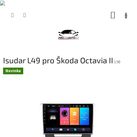
Přejít
NÁKUP
na
obsah
KOŠÍK
Isudar L49 pro Škoda Octavia II
198
Novinka