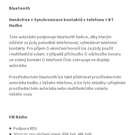
Bluetooth
Handsfree + Synchronizace kontaktů z telefonu + BT
Hudba
Toto autorádio podporuje bluetooth funkce, díky kterým
můžete za jízdy pohodlně telefonovat, vyhledávat telefonní
kontakty. Pro příjem či ukončení hovorů lze za jízdy použít
i multifunkční volant. V případě příchozího či odchozího hovoru
se volaný kontakt či telefonní číslo zobrazuje na displeji
autorádia.
Prostřednictvím bluetooth lze také přehrávat prostřednictvím
autorádia hudbu z Vašeho telefonu, a lze tyto skladby i přepínám
prostřednictvím autorádia nebo multifunkčního volantu
Vašeho vozu
FM Rádio
● Podpora RDS
● 30 pozic pro uložení stanic (FM 3×6, AM 2×6)