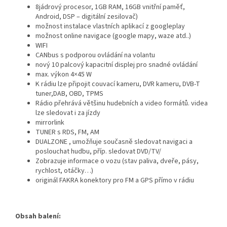
8jádrový procesor, 1GB RAM, 16GB vnitřní paměť,
Android, DSP – digitální zesilovač)
možnost instalace vlastních aplikací z googleplay
možnost online navigace (google mapy, waze atd..)
WIFI
CANbus s podporou ovládání na volantu
nový 10 palcový kapacitní displej pro snadné ovládání
max. výkon 4×45 W
K rádiu lze připojit couvací kameru, DVR kameru, DVB-T
tuner,DAB, OBD, TPMS
Rádio přehrává většinu hudebních a video formátů. videa
lze sledovat i za jízdy
mirrorlink
TUNER s RDS, FM, AM
DUALZONE , umožňuje současně sledovat navigaci a
poslouchat hudbu, příp. sledovat DVD/TV/
Zobrazuje informace o vozu (stav paliva, dveře, pásy,
rychlost, otáčky…)
originál FAKRA konektory pro FM a GPS přímo v rádiu
Obsah balení: