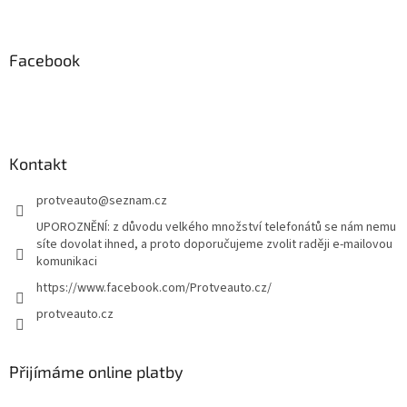
Z
á
p
a
Facebook
t
í
Kontakt
protveauto
@
seznam.cz
UPOROZNĚNÍ: z důvodu velkého množství telefonátů se nám nemu
síte dovolat ihned, a proto doporučujeme zvolit raději e-mailovou
komunikaci
https://www.facebook.com/Protveauto.cz/
protveauto.cz
Přijímáme online platby