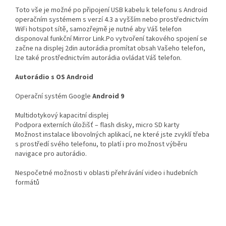
Toto vše je možné po připojení USB kabelu k telefonu s Android
operačním systémem s verzí 4.3 a vyšším nebo prostřednictvím
WiFi hotspot sítě, samozřejmě je nutné aby Váš telefon
disponoval funkční Mirror Link.Po vytvoření takového spojení se
začne na displej 2din autorádia promítat obsah Vašeho telefon,
lze také prostřednictvím autorádia ovládat Váš telefon.
Autorádio s OS Android
Operační systém Google
Android 9
Multidotykový kapacitní displej
Podpora externích úložišť – flash disky, micro SD karty
Možnost instalace libovolných aplikací, ne které jste zvyklí třeba
s prostředí svého telefonu, to platí i pro možnost výběru
navigace pro autorádio.
Nespočetné možnosti v oblasti přehrávání video i hudebních
formátů