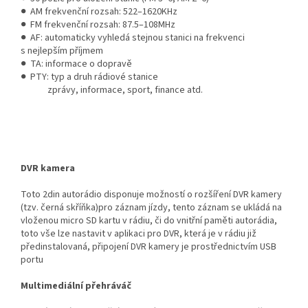
● AM frekvenční rozsah: 522–1620KHz
● FM frekvenční rozsah: 87.5–108MHz
● AF: automaticky vyhledá stejnou stanici na frekvenci
s nejlepším příjmem
● TA: informace o dopravě
● PTY: typ a druh rádiové stanice
zprávy, informace, sport, finance atd.
DVR kamera
Toto 2din autorádio disponuje možností o rozšíření DVR kamery
(tzv. černá skříňka)pro záznam jízdy, tento záznam se ukládá na
vloženou micro SD kartu v rádiu, či do vnitřní paměti autorádia,
toto vše lze nastavit v aplikaci pro DVR, která je v rádiu již
předinstalovaná, připojení DVR kamery je prostřednictvím USB
portu
Multimediální přehráváč