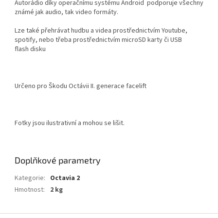
Autorádio díky operačnímu systému Android podporuje všechny
známé jak audio, tak video formáty.
Lze také přehrávat hudbu a videa prostřednictvím Youtube,
spotify, nebo třeba prostřednictvím microSD karty či USB
flash disku
Určeno pro Škodu Octávii II. generace facelift
Fotky jsou ilustrativní a mohou se lišit.
Doplňkové parametry
Kategorie
:
Octavia 2
Hmotnost
:
2 kg